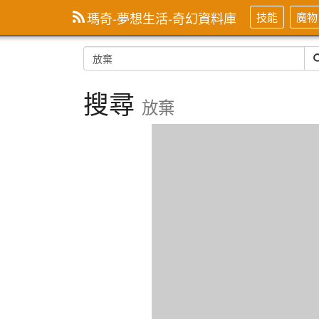
瑪奇-夢想生活-奇幻資料庫
技能
魔物
搜尋
放棄