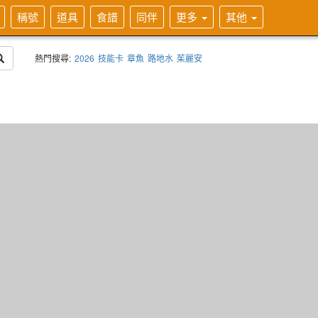
稱號
道具
食譜
同伴
更多
其他
熱門搜尋:
2026
技能卡
章魚
路地水
茱麗安