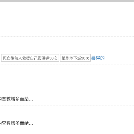
獲得的
死亡後無人救援自己復活達30次
單刷地下城30次
集的套數增多而給…
集的套數增多而給…