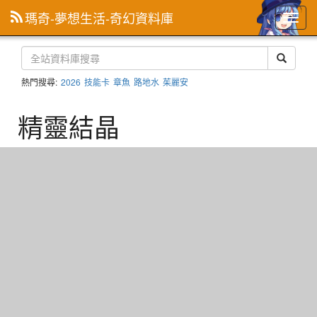
瑪奇-夢想生活-奇幻資料庫
主
選
單
熱門搜尋:
2026
技能卡
章魚
路地水
茱麗安
精靈結晶