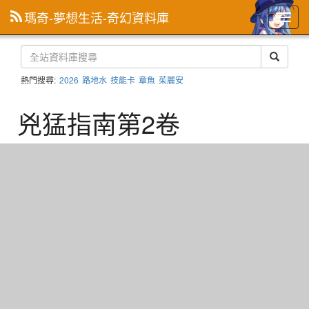
瑪奇-夢想生活-奇幻資料庫
主
選
單
熱門搜尋:
2026
路地水
技能卡
章魚
茱麗安
兇猛指南第2卷