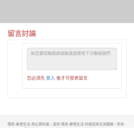
留言討論
您必須先
登入
後才可發表留言
瑪奇-夢想生活-奇幻資料庫；提供 瑪奇-夢想生活 的資訊與交流服務，所有
文章以 CC授權 姓名標示─非商業性─禁止改作 方式分享。
詳情