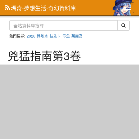
瑪奇-夢想生活-奇幻資料庫
主
選
單
熱門搜尋:
2026
路地水
技能卡
章魚
茱麗安
兇猛指南第3卷