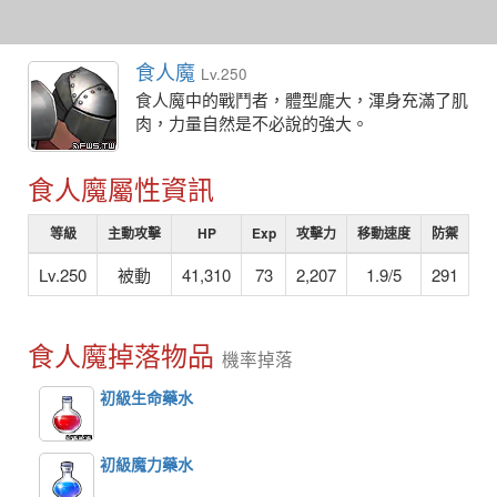
食人魔
Lv.250
食人魔中的戰鬥者，體型龐大，渾身充滿了肌
肉，力量自然是不必說的強大。
食人魔屬性資訊
等級
主動攻擊
HP
Exp
攻擊力
移動速度
防禦
Lv.250
被動
41,310
73
2,207
1.9/5
291
食人魔掉落物品
機率掉落
初級生命藥水
初級魔力藥水