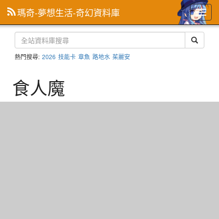
瑪奇-夢想生活-奇幻資料庫
主
選
單
熱門搜尋:
2026
技能卡
章魚
路地水
茱麗安
食人魔