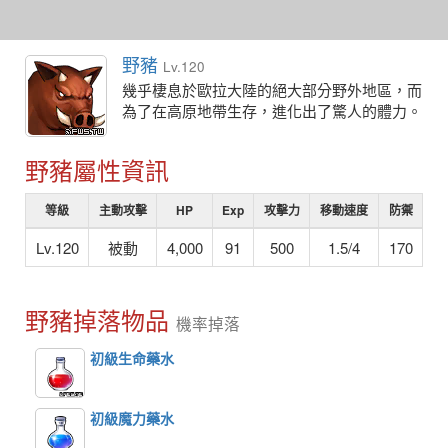
野豬
Lv.120
幾乎棲息於歐拉大陸的絕大部分野外地區，而
為了在高原地帶生存，進化出了驚人的體力。
野豬屬性資訊
等級
主動攻擊
HP
Exp
攻擊力
移動速度
防禦
Lv.120
被動
4,000
91
500
1.5/4
170
野豬掉落物品
機率掉落
初級生命藥水
初級魔力藥水