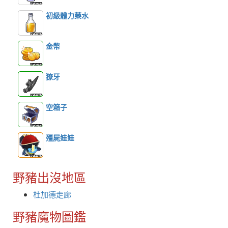
初級體力藥水
金幣
獠牙
空箱子
殭屍娃娃
野豬出沒地區
杜加德走廊
野豬魔物圖鑑