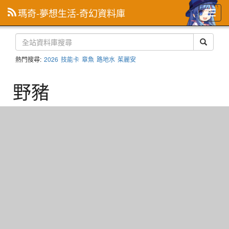
瑪奇-夢想生活-奇幻資料庫
主
選
單
熱門搜尋:
2026
技能卡
章魚
路地水
茱麗安
野豬