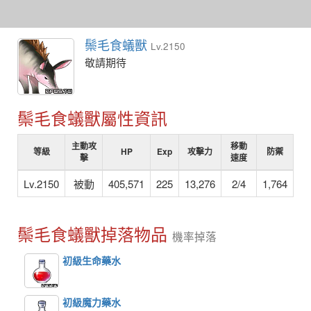
鬃毛食蟻獸
Lv.2150
敬請期待
鬃毛食蟻獸屬性資訊
主動攻
移動
等級
HP
Exp
攻擊力
防禦
擊
速度
Lv.2150
被動
405,571
225
13,276
2/4
1,764
鬃毛食蟻獸掉落物品
機率掉落
初級生命藥水
初級魔力藥水