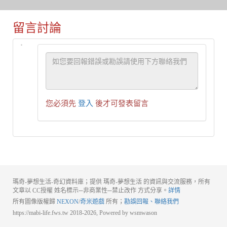
留言討論
您必須先
登入
後才可發表留言
瑪奇-夢想生活-奇幻資料庫；提供 瑪奇-夢想生活 的資訊與交流服務，所有
文章以 CC授權 姓名標示─非商業性─禁止改作 方式分享。
詳情
所有圖像版權歸
NEXON
/
奇米遊戲
所有；
勘誤回報、聯絡我們
https://mabi-life.fws.tw 2018-2026, Powered by wsmwason