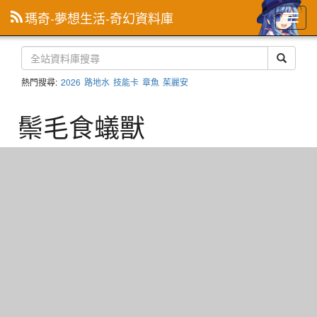
瑪奇-夢想生活-奇幻資料庫
主
選
單
熱門搜尋:
2026
路地水
技能卡
章魚
茱麗安
鬃毛食蟻獸