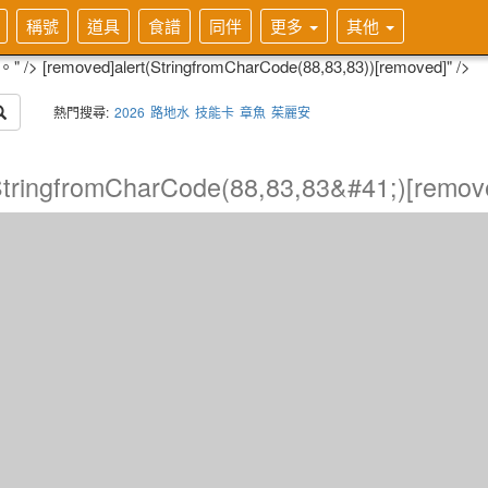
稱號
道具
食譜
同伴
更多
其他
果。" />
[removed]alert(StringfromCharCode(88,83,83))[removed]" />
熱門搜尋:
2026
路地水
技能卡
章魚
茱麗安
StringfromCharCode(88,83,83&#41;)[remov