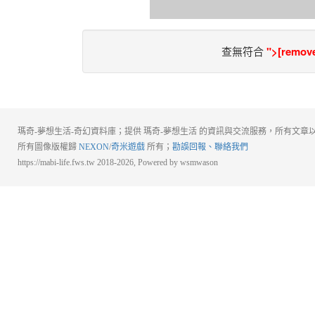
查無符合
">[remove
瑪奇-夢想生活-奇幻資料庫；提供 瑪奇-夢想生活 的資訊與交流服務，所有文章以
所有圖像版權歸
NEXON
/
奇米遊戲
所有；
勘誤回報、聯絡我們
https://mabi-life.fws.tw 2018-2026, Powered by wsmwason